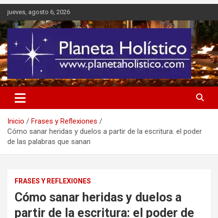
Saltar
jueves, agosto 6, 2026
al
contenido
Difusión de espiritualidad, terapias alternativas holísticas, cursos,
Planeta Holístico
talleres y seminarios
Inicio
Frases y Reflexiones
Cómo sanar heridas y duelos a partir de la escritura: el poder
de las palabras que sanan
FRASES Y REFLEXIONES
Cómo sanar heridas y duelos a
partir de la escritura: el poder de