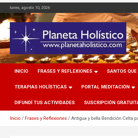
Saltar
lunes, agosto 10, 2026
al
contenido
Difusión de espiritualidad, terapias alternativas holísticas,
Planeta Holístico
cursos, talleres y seminarios
INICIO
FRASES Y REFLEXIONES
SANTOS QUE 
TERAPIAS HOLÍSTICAS
PORTAL MEDITACIÓN
DIFUNDÍ TUS ACTIVIDADES
SUSCRIPCIÓN GRATUIT
Inicio
Frases y Reflexiones
Antigua y bella Bendición Celta 