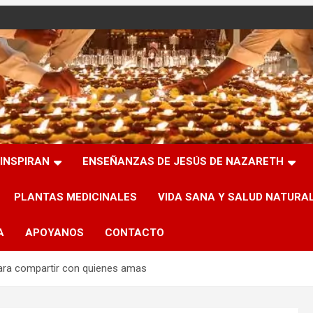
INSPIRAN
ENSEÑANZAS DE JESÚS DE NAZARETH
PLANTAS MEDICINALES
VIDA SANA Y SALUD NATURA
A
APOYANOS
CONTACTO
para compartir con quienes amas