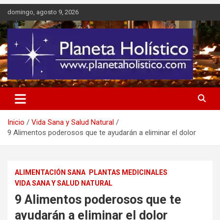
Saltar
domingo, agosto 9, 2026
al
contenido
Difusión de espiritualidad, terapias alternativas holísticas, cursos,
Planeta Holístico
talleres y seminarios
Inicio
Vida Sana y Salud Natural
9 Alimentos poderosos que te ayudarán a eliminar el dolor
ALIMENTACIÓN SANA
PLANTAS MEDICINALES
VIDA SANA Y SALUD NATURAL
9 Alimentos poderosos que te
ayudarán a eliminar el dolor