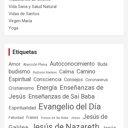
Vida Sana y Salud Natural
Vidas de Santos
Virgen María
Yoga
Etiquetas
Autoconocimiento
Amor
Buda
Atención Plena
budismo
Camino
Calma
Budismo tibetano
Espiritual
Consciencia
Consejos
Coronavirus
Enseñanzas de
Energía
Cristianismo
Jesús
Enseñanzas de Sai Baba
Evangelio del Día
Espiritualidad
Jesús de
Frases
Felicidad
Frases de Sai Baba
Jesús
Jesús de Nazareth
Galilea