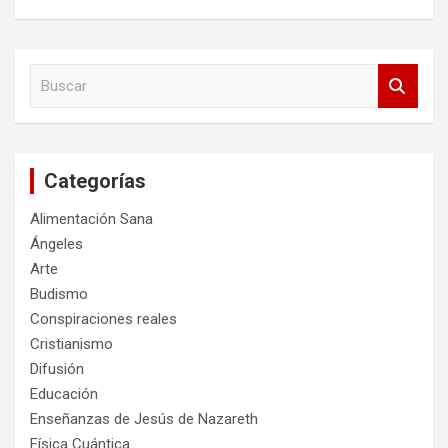
B
u
s
c
a
Categorías
r
Alimentación Sana
Ángeles
Arte
Budismo
Conspiraciones reales
Cristianismo
Difusión
Educación
Enseñanzas de Jesús de Nazareth
Física Cuántica