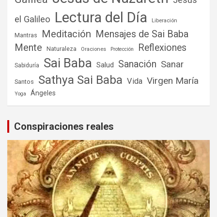
Jesús
Lectura del Día
el Galileo
Liberación
Meditación
Mensajes de Sai Baba
Mantras
Mente
Reflexiones
Naturaleza
Oraciones
Protección
Sai Baba
Sanación
Sanar
Salud
Sabiduría
Sathya Sai Baba
Virgen María
Vida
Santos
Ángeles
Yoga
Conspiraciones reales