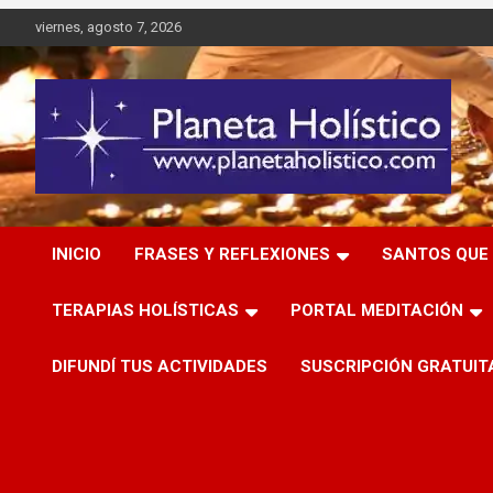
Saltar
viernes, agosto 7, 2026
al
contenido
Difusión de espiritualidad, terapias alternativas holísticas,
Planeta Holístico
cursos, talleres y seminarios
INICIO
FRASES Y REFLEXIONES
SANTOS QUE 
TERAPIAS HOLÍSTICAS
PORTAL MEDITACIÓN
DIFUNDÍ TUS ACTIVIDADES
SUSCRIPCIÓN GRATUIT