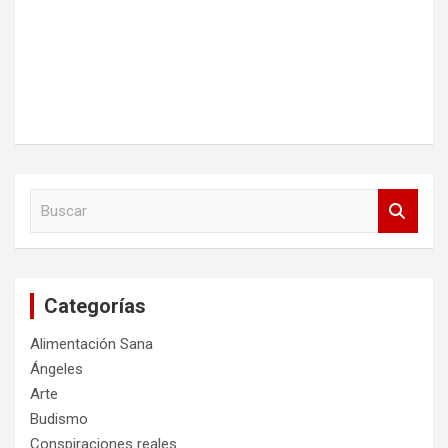
B
u
s
c
a
Categorías
r
Alimentación Sana
Ángeles
Arte
Budismo
Conspiraciones reales