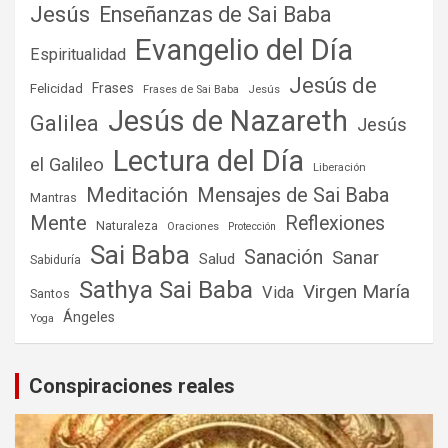
Jesús
Enseñanzas de Sai Baba
Evangelio del Día
Espiritualidad
Jesús de
Frases
Felicidad
Frases de Sai Baba
Jesús
Jesús de Nazareth
Galilea
Jesús
Lectura del Día
el Galileo
Liberación
Meditación
Mensajes de Sai Baba
Mantras
Mente
Reflexiones
Naturaleza
Oraciones
Protección
Sai Baba
Sanación
Sanar
Salud
Sabiduría
Sathya Sai Baba
Virgen María
Vida
Santos
Ángeles
Yoga
Conspiraciones reales