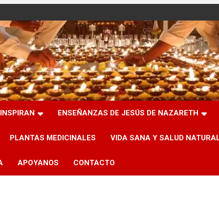
INSPIRAN
ENSEÑANZAS DE JESÚS DE NAZARETH
PLANTAS MEDICINALES
VIDA SANA Y SALUD NATURA
A
APOYANOS
CONTACTO