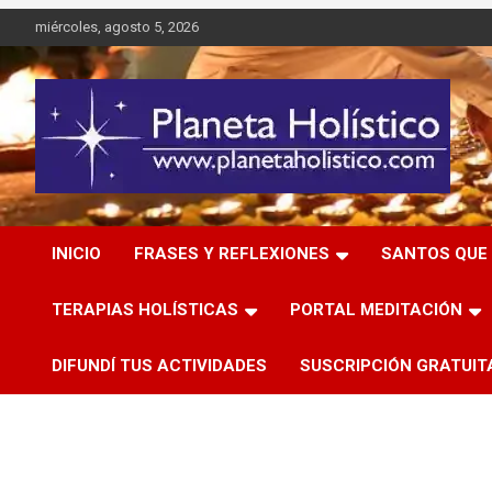
Saltar
miércoles, agosto 5, 2026
al
contenido
Difusión de espiritualidad, terapias alternativas holísticas,
Planeta Holístico
cursos, talleres y seminarios
INICIO
FRASES Y REFLEXIONES
SANTOS QUE 
TERAPIAS HOLÍSTICAS
PORTAL MEDITACIÓN
DIFUNDÍ TUS ACTIVIDADES
SUSCRIPCIÓN GRATUIT