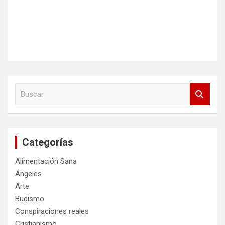
B
u
s
c
a
Categorías
r
Alimentación Sana
Ángeles
Arte
Budismo
Conspiraciones reales
Cristianismo