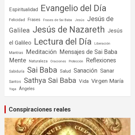
Evangelio del Día
Espiritualidad
Jesús de
Frases
Felicidad
Frases de Sai Baba
Jesús
Jesús de Nazareth
Galilea
Jesús
Lectura del Día
el Galileo
Liberación
Meditación
Mensajes de Sai Baba
Mantras
Mente
Reflexiones
Naturaleza
Oraciones
Protección
Sai Baba
Sanación
Sanar
Salud
Sabiduría
Sathya Sai Baba
Virgen María
Vida
Santos
Ángeles
Yoga
Conspiraciones reales