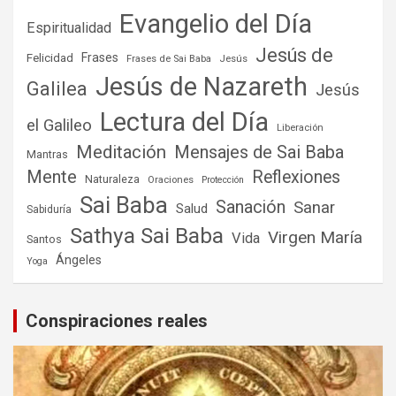
Evangelio del Día
Espiritualidad
Jesús de
Frases
Felicidad
Frases de Sai Baba
Jesús
Jesús de Nazareth
Galilea
Jesús
Lectura del Día
el Galileo
Liberación
Meditación
Mensajes de Sai Baba
Mantras
Mente
Reflexiones
Naturaleza
Oraciones
Protección
Sai Baba
Sanación
Sanar
Salud
Sabiduría
Sathya Sai Baba
Virgen María
Vida
Santos
Ángeles
Yoga
Conspiraciones reales