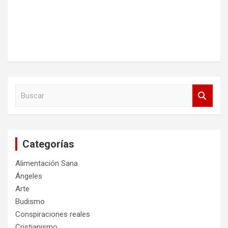
B
u
s
c
a
Categorías
r
Alimentación Sana
Ángeles
Arte
Budismo
Conspiraciones reales
Cristianismo