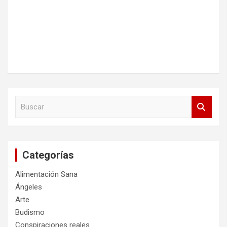
B
u
s
c
a
Categorías
r
Alimentación Sana
Ángeles
Arte
Budismo
Conspiraciones reales