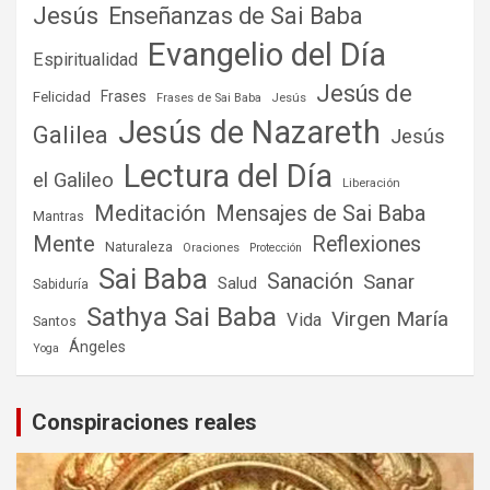
Jesús
Enseñanzas de Sai Baba
Evangelio del Día
Espiritualidad
Jesús de
Frases
Felicidad
Frases de Sai Baba
Jesús
Jesús de Nazareth
Galilea
Jesús
Lectura del Día
el Galileo
Liberación
Meditación
Mensajes de Sai Baba
Mantras
Mente
Reflexiones
Naturaleza
Oraciones
Protección
Sai Baba
Sanación
Sanar
Salud
Sabiduría
Sathya Sai Baba
Virgen María
Vida
Santos
Ángeles
Yoga
Conspiraciones reales