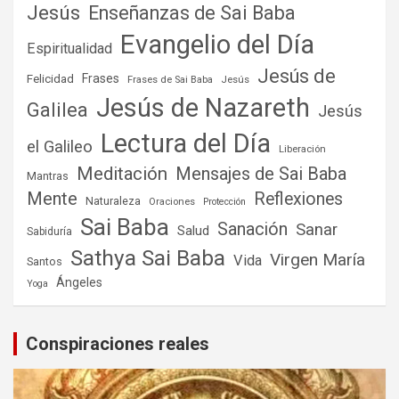
Jesús
Enseñanzas de Sai Baba
Evangelio del Día
Espiritualidad
Jesús de
Frases
Felicidad
Frases de Sai Baba
Jesús
Jesús de Nazareth
Galilea
Jesús
Lectura del Día
el Galileo
Liberación
Meditación
Mensajes de Sai Baba
Mantras
Mente
Reflexiones
Naturaleza
Oraciones
Protección
Sai Baba
Sanación
Sanar
Salud
Sabiduría
Sathya Sai Baba
Virgen María
Vida
Santos
Ángeles
Yoga
Conspiraciones reales