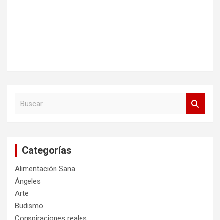
B
u
s
c
a
Categorías
r
Alimentación Sana
Ángeles
Arte
Budismo
Conspiraciones reales