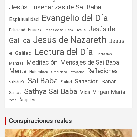
Jesús
Enseñanzas de Sai Baba
Evangelio del Día
Espiritualidad
Jesús de
Frases
Felicidad
Frases de Sai Baba
Jesús
Jesús de Nazareth
Galilea
Jesús
Lectura del Día
el Galileo
Liberación
Meditación
Mensajes de Sai Baba
Mantras
Mente
Reflexiones
Naturaleza
Oraciones
Protección
Sai Baba
Sanación
Sanar
Salud
Sabiduría
Sathya Sai Baba
Virgen María
Vida
Santos
Ángeles
Yoga
Conspiraciones reales