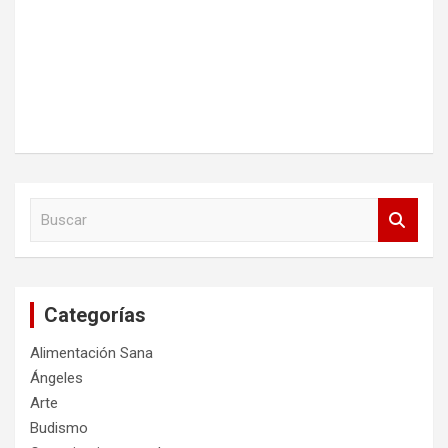
B
u
s
c
a
Categorías
r
Alimentación Sana
Ángeles
Arte
Budismo