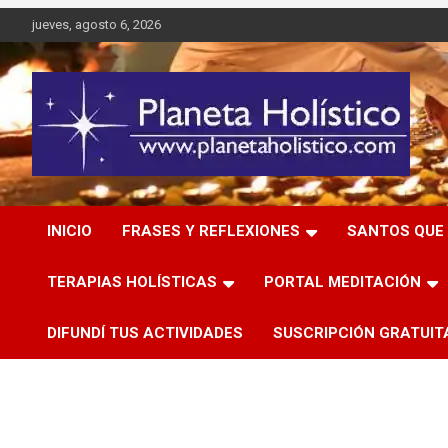
Saltar
jueves, agosto 6, 2026
al
contenido
Difusión de espiritualidad, terapias alternativas holísticas,
Planeta Holístico
cursos, talleres y seminarios
INICIO
FRASES Y REFLEXIONES
SANTOS QUE 
TERAPIAS HOLÍSTICAS
PORTAL MEDITACIÓN
DIFUNDÍ TUS ACTIVIDADES
SUSCRIPCIÓN GRATUIT