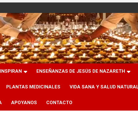
INSPIRAN
ENSEÑANZAS DE JESÚS DE NAZARETH
PLANTAS MEDICINALES
VIDA SANA Y SALUD NATURA
A
APOYANOS
CONTACTO