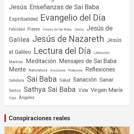
Jesús
Enseñanzas de Sai Baba
Evangelio del Día
Espiritualidad
Jesús de
Frases
Felicidad
Frases de Sai Baba
Jesús
Jesús de Nazareth
Galilea
Jesús
Lectura del Día
el Galileo
Liberación
Meditación
Mensajes de Sai Baba
Mantras
Mente
Reflexiones
Naturaleza
Oraciones
Protección
Sai Baba
Sanación
Sanar
Salud
Sabiduría
Sathya Sai Baba
Virgen María
Vida
Santos
Ángeles
Yoga
Conspiraciones reales