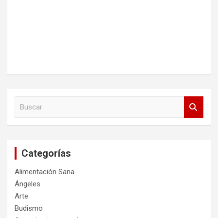
B
u
s
c
a
Categorías
r
Alimentación Sana
Ángeles
Arte
Budismo