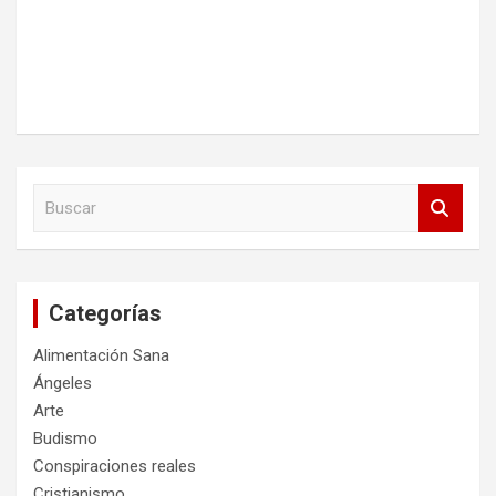
B
u
s
c
a
Categorías
r
Alimentación Sana
Ángeles
Arte
Budismo
Conspiraciones reales
Cristianismo