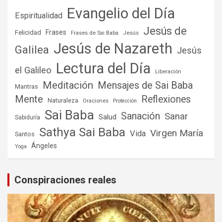
Evangelio del Día
Espiritualidad
Jesús de
Frases
Felicidad
Frases de Sai Baba
Jesús
Jesús de Nazareth
Galilea
Jesús
Lectura del Día
el Galileo
Liberación
Meditación
Mensajes de Sai Baba
Mantras
Mente
Reflexiones
Naturaleza
Oraciones
Protección
Sai Baba
Sanación
Sanar
Salud
Sabiduría
Sathya Sai Baba
Virgen María
Vida
Santos
Ángeles
Yoga
Conspiraciones reales