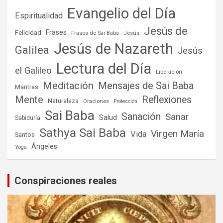
Evangelio del Día
Espiritualidad
Jesús de
Frases
Felicidad
Frases de Sai Baba
Jesús
Jesús de Nazareth
Galilea
Jesús
Lectura del Día
el Galileo
Liberación
Meditación
Mensajes de Sai Baba
Mantras
Mente
Reflexiones
Naturaleza
Oraciones
Protección
Sai Baba
Sanación
Sanar
Salud
Sabiduría
Sathya Sai Baba
Virgen María
Vida
Santos
Ángeles
Yoga
Conspiraciones reales