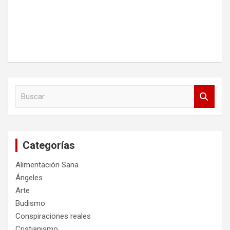
B
u
s
c
a
Categorías
r
Alimentación Sana
Ángeles
Arte
Budismo
Conspiraciones reales
Cristianismo