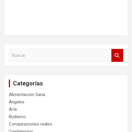
B
u
s
c
a
Categorías
r
Alimentación Sana
Ángeles
Arte
Budismo
Conspiraciones reales
Cristianismo