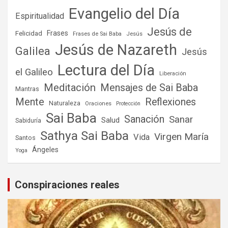
Evangelio del Día
Espiritualidad
Jesús de
Frases
Felicidad
Frases de Sai Baba
Jesús
Jesús de Nazareth
Galilea
Jesús
Lectura del Día
el Galileo
Liberación
Meditación
Mensajes de Sai Baba
Mantras
Mente
Reflexiones
Naturaleza
Oraciones
Protección
Sai Baba
Sanación
Sanar
Salud
Sabiduría
Sathya Sai Baba
Virgen María
Vida
Santos
Ángeles
Yoga
Conspiraciones reales