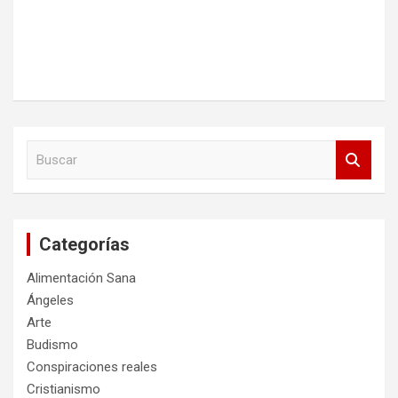
B
u
s
c
a
Categorías
r
Alimentación Sana
Ángeles
Arte
Budismo
Conspiraciones reales
Cristianismo