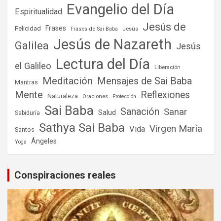
Evangelio del Día
Espiritualidad
Jesús de
Frases
Felicidad
Frases de Sai Baba
Jesús
Jesús de Nazareth
Galilea
Jesús
Lectura del Día
el Galileo
Liberación
Meditación
Mensajes de Sai Baba
Mantras
Mente
Reflexiones
Naturaleza
Oraciones
Protección
Sai Baba
Sanación
Sanar
Salud
Sabiduría
Sathya Sai Baba
Virgen María
Vida
Santos
Ángeles
Yoga
Conspiraciones reales