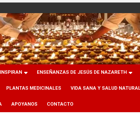
INSPIRAN
ENSEÑANZAS DE JESÚS DE NAZARETH
PLANTAS MEDICINALES
VIDA SANA Y SALUD NATURA
A
APOYANOS
CONTACTO