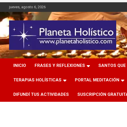
Saltar
jueves, agosto 6, 2026
al
contenido
Difusión de espiritualidad, terapias alternativas holísticas,
Planeta Holístico
cursos, talleres y seminarios
INICIO
FRASES Y REFLEXIONES
SANTOS QUE 
TERAPIAS HOLÍSTICAS
PORTAL MEDITACIÓN
DIFUNDÍ TUS ACTIVIDADES
SUSCRIPCIÓN GRATUIT