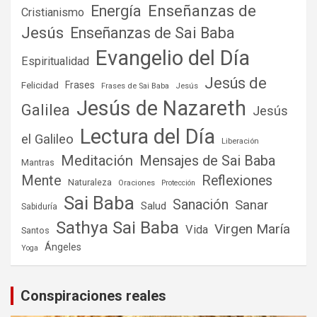
Enseñanzas de
Energía
Cristianismo
Jesús
Enseñanzas de Sai Baba
Evangelio del Día
Espiritualidad
Jesús de
Frases
Felicidad
Frases de Sai Baba
Jesús
Jesús de Nazareth
Galilea
Jesús
Lectura del Día
el Galileo
Liberación
Meditación
Mensajes de Sai Baba
Mantras
Mente
Reflexiones
Naturaleza
Oraciones
Protección
Sai Baba
Sanación
Sanar
Salud
Sabiduría
Sathya Sai Baba
Virgen María
Vida
Santos
Ángeles
Yoga
Conspiraciones reales