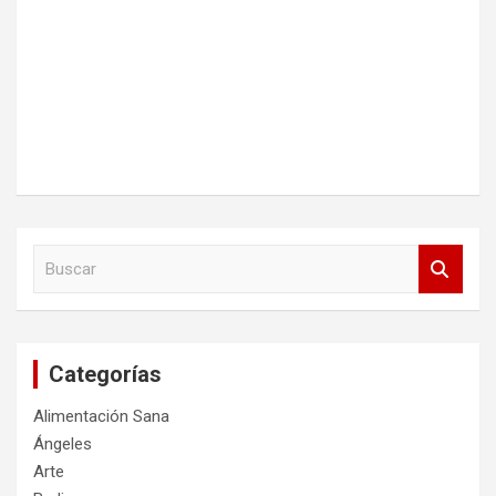
B
u
s
c
a
Categorías
r
Alimentación Sana
Ángeles
Arte