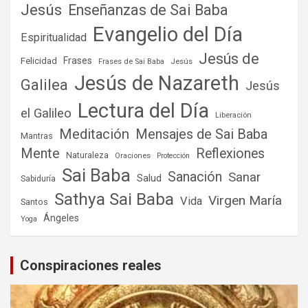
Jesús
Enseñanzas de Sai Baba
Evangelio del Día
Espiritualidad
Jesús de
Frases
Felicidad
Frases de Sai Baba
Jesús
Jesús de Nazareth
Galilea
Jesús
Lectura del Día
el Galileo
Liberación
Meditación
Mensajes de Sai Baba
Mantras
Mente
Reflexiones
Naturaleza
Oraciones
Protección
Sai Baba
Sanación
Sanar
Salud
Sabiduría
Sathya Sai Baba
Virgen María
Vida
Santos
Ángeles
Yoga
Conspiraciones reales