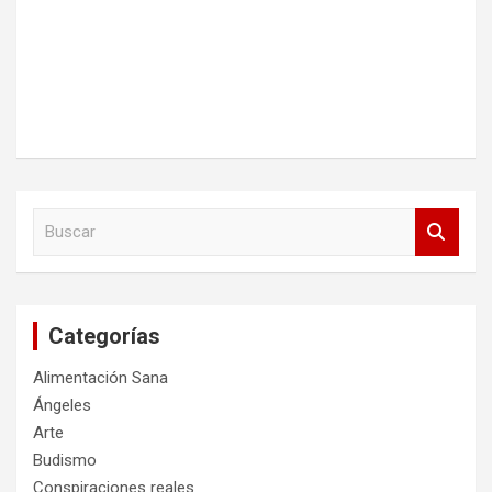
B
u
s
c
a
Categorías
r
Alimentación Sana
Ángeles
Arte
Budismo
Conspiraciones reales