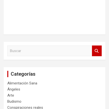
B
u
s
c
a
Categorías
r
Alimentación Sana
Ángeles
Arte
Budismo
Conspiraciones reales