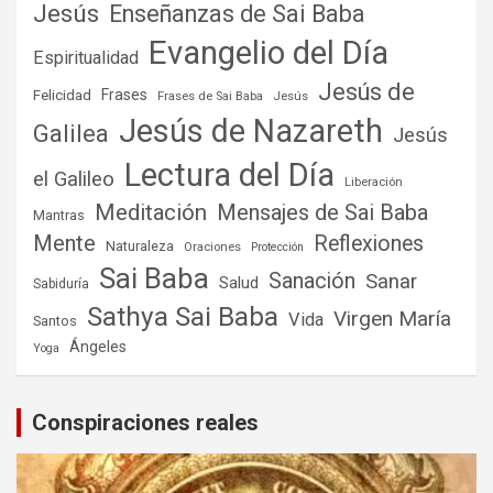
Jesús
Enseñanzas de Sai Baba
Evangelio del Día
Espiritualidad
Jesús de
Frases
Felicidad
Frases de Sai Baba
Jesús
Jesús de Nazareth
Galilea
Jesús
Lectura del Día
el Galileo
Liberación
Meditación
Mensajes de Sai Baba
Mantras
Mente
Reflexiones
Naturaleza
Oraciones
Protección
Sai Baba
Sanación
Sanar
Salud
Sabiduría
Sathya Sai Baba
Virgen María
Vida
Santos
Ángeles
Yoga
Conspiraciones reales