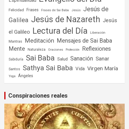
Espiritualidad
Jesús de
Frases
Felicidad
Frases de Sai Baba
Jesús
Jesús de Nazareth
Galilea
Jesús
Lectura del Día
el Galileo
Liberación
Meditación
Mensajes de Sai Baba
Mantras
Mente
Reflexiones
Naturaleza
Oraciones
Protección
Sai Baba
Sanación
Sanar
Salud
Sabiduría
Sathya Sai Baba
Virgen María
Vida
Santos
Ángeles
Yoga
Conspiraciones reales