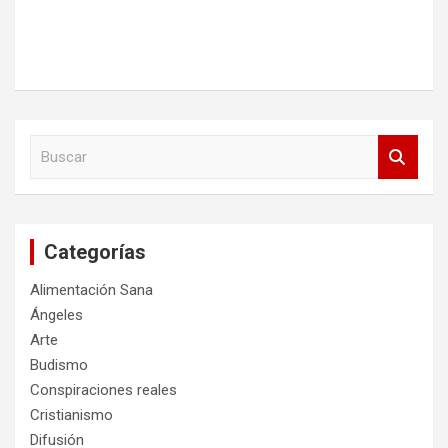
B
u
s
c
a
Categorías
r
Alimentación Sana
Ángeles
Arte
Budismo
Conspiraciones reales
Cristianismo
Difusión