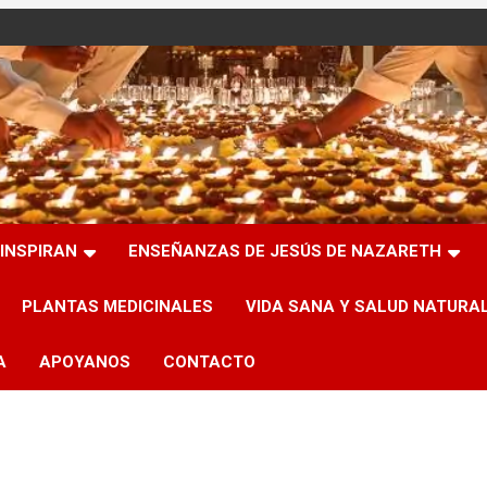
INSPIRAN
ENSEÑANZAS DE JESÚS DE NAZARETH
PLANTAS MEDICINALES
VIDA SANA Y SALUD NATURA
A
APOYANOS
CONTACTO