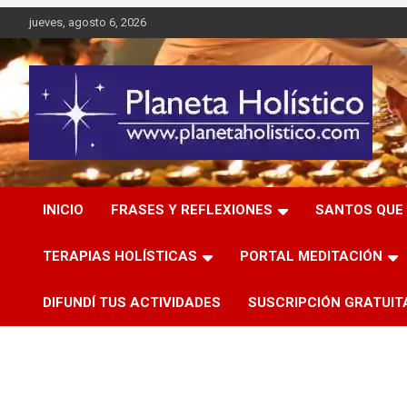
Saltar
jueves, agosto 6, 2026
al
contenido
Difusión de espiritualidad, terapias alternativas holísticas,
Planeta Holístico
cursos, talleres y seminarios
INICIO
FRASES Y REFLEXIONES
SANTOS QUE 
TERAPIAS HOLÍSTICAS
PORTAL MEDITACIÓN
DIFUNDÍ TUS ACTIVIDADES
SUSCRIPCIÓN GRATUIT