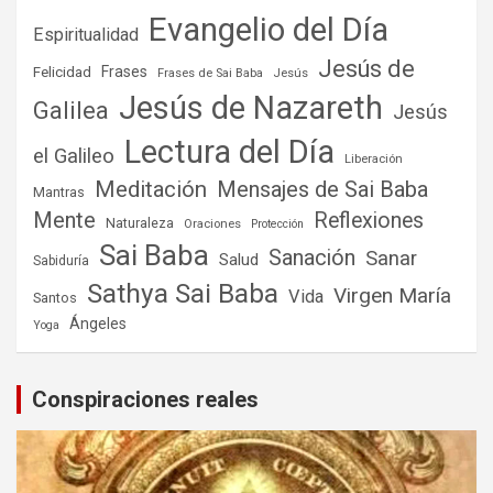
Evangelio del Día
Espiritualidad
Jesús de
Frases
Felicidad
Frases de Sai Baba
Jesús
Jesús de Nazareth
Galilea
Jesús
Lectura del Día
el Galileo
Liberación
Meditación
Mensajes de Sai Baba
Mantras
Mente
Reflexiones
Naturaleza
Oraciones
Protección
Sai Baba
Sanación
Sanar
Salud
Sabiduría
Sathya Sai Baba
Virgen María
Vida
Santos
Ángeles
Yoga
Conspiraciones reales