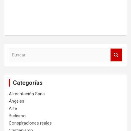
B
u
s
c
a
Categorías
r
Alimentación Sana
Ángeles
Arte
Budismo
Conspiraciones reales
Cristianismo