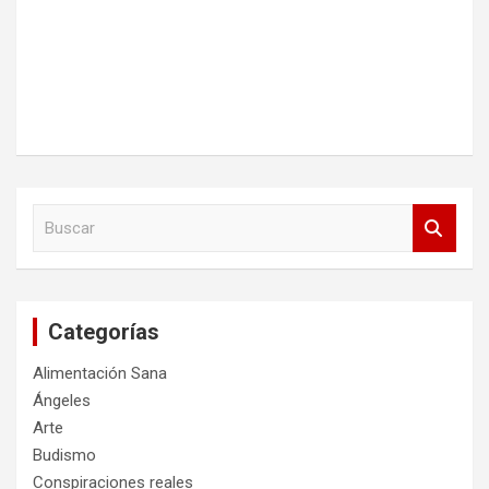
B
u
s
c
a
Categorías
r
Alimentación Sana
Ángeles
Arte
Budismo
Conspiraciones reales