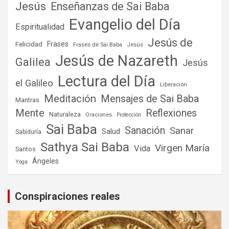
Jesús
Enseñanzas de Sai Baba
Evangelio del Día
Espiritualidad
Jesús de
Frases
Felicidad
Frases de Sai Baba
Jesús
Jesús de Nazareth
Galilea
Jesús
Lectura del Día
el Galileo
Liberación
Meditación
Mensajes de Sai Baba
Mantras
Mente
Reflexiones
Naturaleza
Oraciones
Protección
Sai Baba
Sanación
Sanar
Salud
Sabiduría
Sathya Sai Baba
Virgen María
Vida
Santos
Ángeles
Yoga
Conspiraciones reales