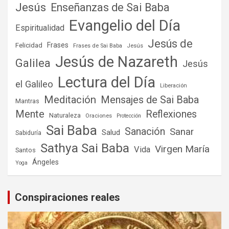
Jesús
Enseñanzas de Sai Baba
Evangelio del Día
Espiritualidad
Jesús de
Frases
Felicidad
Frases de Sai Baba
Jesús
Jesús de Nazareth
Galilea
Jesús
Lectura del Día
el Galileo
Liberación
Meditación
Mensajes de Sai Baba
Mantras
Mente
Reflexiones
Naturaleza
Oraciones
Protección
Sai Baba
Sanación
Sanar
Salud
Sabiduría
Sathya Sai Baba
Virgen María
Vida
Santos
Ángeles
Yoga
Conspiraciones reales