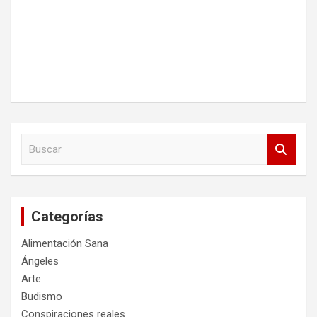
B
u
s
c
a
Categorías
r
Alimentación Sana
Ángeles
Arte
Budismo
Conspiraciones reales