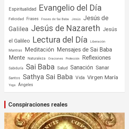
Evangelio del Día
Espiritualidad
Jesús de
Frases
Felicidad
Frases de Sai Baba
Jesús
Jesús de Nazareth
Galilea
Jesús
Lectura del Día
el Galileo
Liberación
Meditación
Mensajes de Sai Baba
Mantras
Mente
Reflexiones
Naturaleza
Oraciones
Protección
Sai Baba
Sanación
Sanar
Salud
Sabiduría
Sathya Sai Baba
Virgen María
Vida
Santos
Ángeles
Yoga
Conspiraciones reales