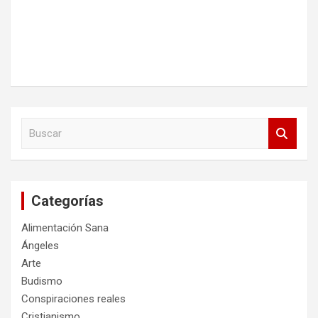
B
u
s
c
a
Categorías
r
Alimentación Sana
Ángeles
Arte
Budismo
Conspiraciones reales
Cristianismo