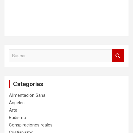
B
u
s
c
a
Categorías
r
Alimentación Sana
Ángeles
Arte
Budismo
Conspiraciones reales
Cristianismo