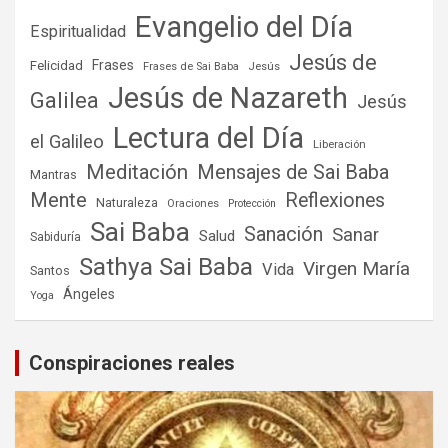
Evangelio del Día
Espiritualidad
Jesús de
Frases
Felicidad
Frases de Sai Baba
Jesús
Jesús de Nazareth
Galilea
Jesús
Lectura del Día
el Galileo
Liberación
Meditación
Mensajes de Sai Baba
Mantras
Mente
Reflexiones
Naturaleza
Oraciones
Protección
Sai Baba
Sanación
Sanar
Salud
Sabiduría
Sathya Sai Baba
Virgen María
Vida
Santos
Ángeles
Yoga
Conspiraciones reales