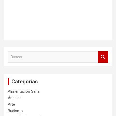
B
u
s
c
a
Categorías
r
Alimentación Sana
Ángeles
Arte
Budismo