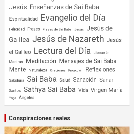
Jesús
Enseñanzas de Sai Baba
Evangelio del Día
Espiritualidad
Jesús de
Frases
Felicidad
Frases de Sai Baba
Jesús
Jesús de Nazareth
Galilea
Jesús
Lectura del Día
el Galileo
Liberación
Meditación
Mensajes de Sai Baba
Mantras
Mente
Reflexiones
Naturaleza
Oraciones
Protección
Sai Baba
Sanación
Sanar
Salud
Sabiduría
Sathya Sai Baba
Virgen María
Vida
Santos
Ángeles
Yoga
Conspiraciones reales