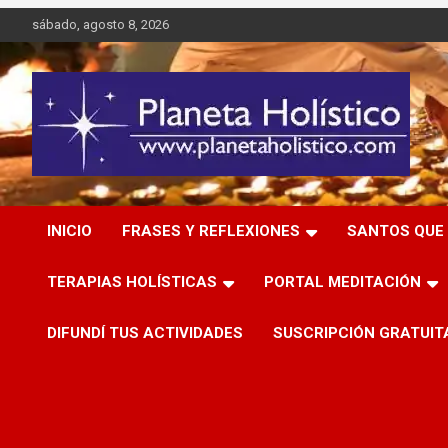
Saltar
sábado, agosto 8, 2026
al
contenido
Difusión de espiritualidad, terapias alternativas holísticas,
Planeta Holístico
cursos, talleres y seminarios
INICIO
FRASES Y REFLEXIONES
SANTOS QUE 
TERAPIAS HOLÍSTICAS
PORTAL MEDITACIÓN
DIFUNDÍ TUS ACTIVIDADES
SUSCRIPCIÓN GRATUIT