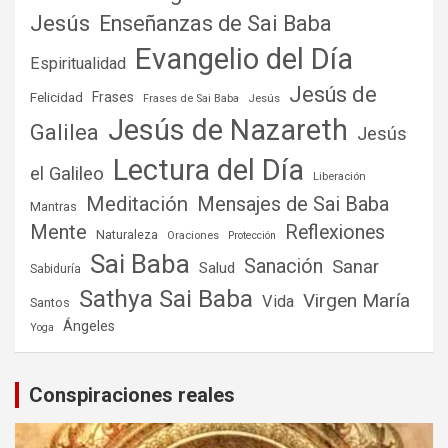
Jesús
Enseñanzas de Sai Baba
Evangelio del Día
Espiritualidad
Jesús de
Frases
Felicidad
Frases de Sai Baba
Jesús
Jesús de Nazareth
Galilea
Jesús
Lectura del Día
el Galileo
Liberación
Meditación
Mensajes de Sai Baba
Mantras
Mente
Reflexiones
Naturaleza
Oraciones
Protección
Sai Baba
Sanación
Sanar
Salud
Sabiduría
Sathya Sai Baba
Virgen María
Vida
Santos
Ángeles
Yoga
Conspiraciones reales