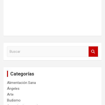
B
u
s
c
a
Categorías
r
Alimentación Sana
Ángeles
Arte
Budismo