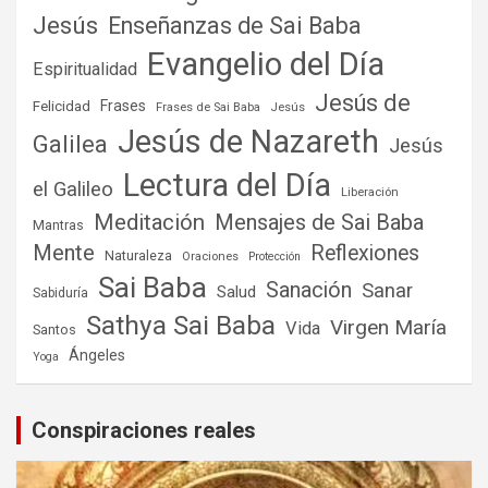
Jesús
Enseñanzas de Sai Baba
Evangelio del Día
Espiritualidad
Jesús de
Frases
Felicidad
Frases de Sai Baba
Jesús
Jesús de Nazareth
Galilea
Jesús
Lectura del Día
el Galileo
Liberación
Meditación
Mensajes de Sai Baba
Mantras
Mente
Reflexiones
Naturaleza
Oraciones
Protección
Sai Baba
Sanación
Sanar
Salud
Sabiduría
Sathya Sai Baba
Virgen María
Vida
Santos
Ángeles
Yoga
Conspiraciones reales