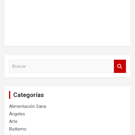
B
u
s
c
a
Categorías
r
Alimentación Sana
Ángeles
Arte
Budismo