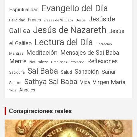
Evangelio del Día
Espiritualidad
Jesús de
Frases
Felicidad
Frases de Sai Baba
Jesús
Jesús de Nazareth
Galilea
Jesús
Lectura del Día
el Galileo
Liberación
Meditación
Mensajes de Sai Baba
Mantras
Mente
Reflexiones
Naturaleza
Oraciones
Protección
Sai Baba
Sanación
Sanar
Salud
Sabiduría
Sathya Sai Baba
Virgen María
Vida
Santos
Ángeles
Yoga
Conspiraciones reales