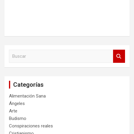
B
u
s
c
a
Categorías
r
Alimentación Sana
Ángeles
Arte
Budismo
Conspiraciones reales
Cristianismo