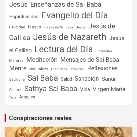
Jesús
Enseñanzas de Sai Baba
Evangelio del Día
Espiritualidad
Jesús de
Frases
Felicidad
Frases de Sai Baba
Jesús
Jesús de Nazareth
Galilea
Jesús
Lectura del Día
el Galileo
Liberación
Meditación
Mensajes de Sai Baba
Mantras
Mente
Reflexiones
Naturaleza
Oraciones
Protección
Sai Baba
Sanación
Sanar
Salud
Sabiduría
Sathya Sai Baba
Virgen María
Vida
Santos
Ángeles
Yoga
Conspiraciones reales