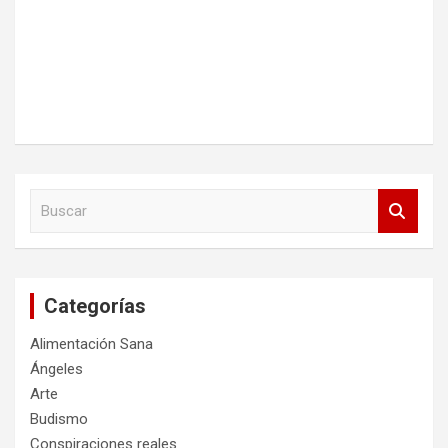
B
u
s
c
a
Categorías
r
Alimentación Sana
Ángeles
Arte
Budismo
Conspiraciones reales