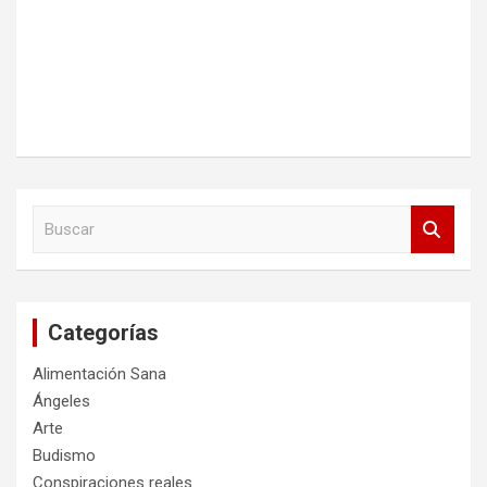
B
u
s
c
a
Categorías
r
Alimentación Sana
Ángeles
Arte
Budismo
Conspiraciones reales