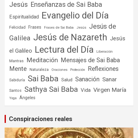
Jesús
Enseñanzas de Sai Baba
Evangelio del Día
Espiritualidad
Jesús de
Frases
Felicidad
Frases de Sai Baba
Jesús
Jesús de Nazareth
Galilea
Jesús
Lectura del Día
el Galileo
Liberación
Meditación
Mensajes de Sai Baba
Mantras
Mente
Reflexiones
Naturaleza
Oraciones
Protección
Sai Baba
Sanación
Sanar
Salud
Sabiduría
Sathya Sai Baba
Virgen María
Vida
Santos
Ángeles
Yoga
Conspiraciones reales