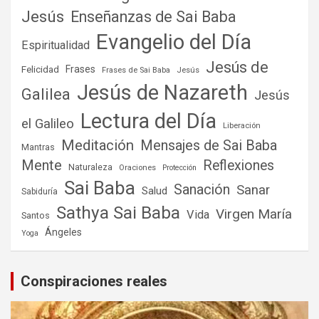
Jesús
Enseñanzas de Sai Baba
Evangelio del Día
Espiritualidad
Jesús de
Frases
Felicidad
Frases de Sai Baba
Jesús
Jesús de Nazareth
Galilea
Jesús
Lectura del Día
el Galileo
Liberación
Meditación
Mensajes de Sai Baba
Mantras
Mente
Reflexiones
Naturaleza
Oraciones
Protección
Sai Baba
Sanación
Sanar
Salud
Sabiduría
Sathya Sai Baba
Virgen María
Vida
Santos
Ángeles
Yoga
Conspiraciones reales