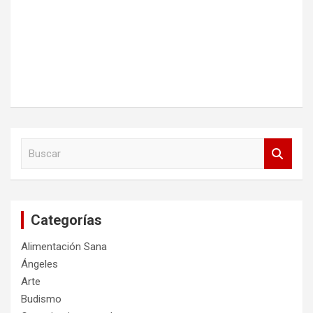
B
u
s
c
a
Categorías
r
Alimentación Sana
Ángeles
Arte
Budismo