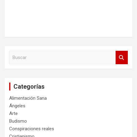
B
u
s
c
a
Categorías
r
Alimentación Sana
Ángeles
Arte
Budismo
Conspiraciones reales
Cristianismo