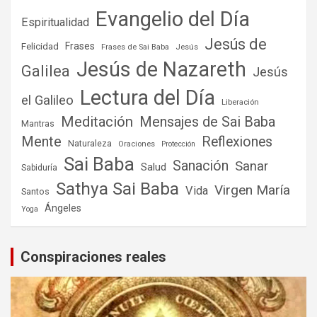
Evangelio del Día
Espiritualidad
Jesús de
Frases
Felicidad
Frases de Sai Baba
Jesús
Jesús de Nazareth
Galilea
Jesús
Lectura del Día
el Galileo
Liberación
Meditación
Mensajes de Sai Baba
Mantras
Mente
Reflexiones
Naturaleza
Oraciones
Protección
Sai Baba
Sanación
Sanar
Salud
Sabiduría
Sathya Sai Baba
Virgen María
Vida
Santos
Ángeles
Yoga
Conspiraciones reales