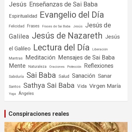
Jesús
Enseñanzas de Sai Baba
Evangelio del Día
Espiritualidad
Jesús de
Frases
Felicidad
Frases de Sai Baba
Jesús
Jesús de Nazareth
Galilea
Jesús
Lectura del Día
el Galileo
Liberación
Meditación
Mensajes de Sai Baba
Mantras
Mente
Reflexiones
Naturaleza
Oraciones
Protección
Sai Baba
Sanación
Sanar
Salud
Sabiduría
Sathya Sai Baba
Virgen María
Vida
Santos
Ángeles
Yoga
Conspiraciones reales