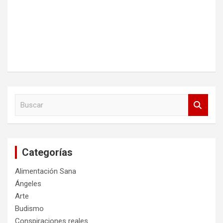
B
u
s
c
a
Categorías
r
Alimentación Sana
Ángeles
Arte
Budismo
Conspiraciones reales