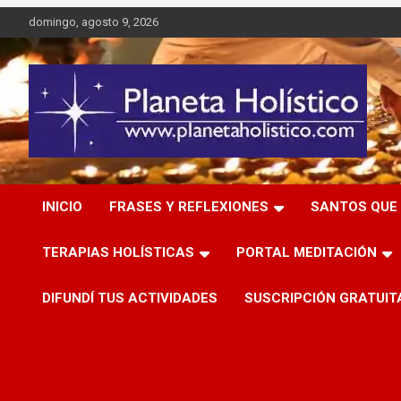
Saltar
domingo, agosto 9, 2026
al
contenido
Difusión de espiritualidad, terapias alternativas holísticas,
Planeta Holístico
cursos, talleres y seminarios
INICIO
FRASES Y REFLEXIONES
SANTOS QUE 
TERAPIAS HOLÍSTICAS
PORTAL MEDITACIÓN
DIFUNDÍ TUS ACTIVIDADES
SUSCRIPCIÓN GRATUIT