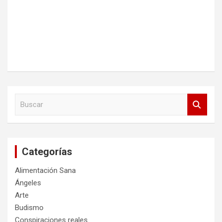
B
u
s
c
a
Categorías
r
Alimentación Sana
Ángeles
Arte
Budismo
Conspiraciones reales