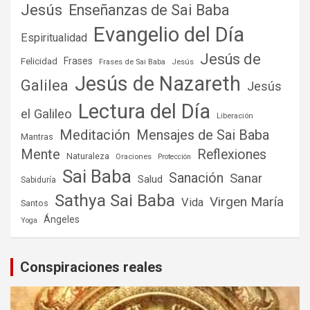
Jesús
Enseñanzas de Sai Baba
Evangelio del Día
Espiritualidad
Jesús de
Frases
Felicidad
Frases de Sai Baba
Jesús
Jesús de Nazareth
Galilea
Jesús
Lectura del Día
el Galileo
Liberación
Meditación
Mensajes de Sai Baba
Mantras
Mente
Reflexiones
Naturaleza
Oraciones
Protección
Sai Baba
Sanación
Sanar
Salud
Sabiduría
Sathya Sai Baba
Virgen María
Vida
Santos
Ángeles
Yoga
Conspiraciones reales