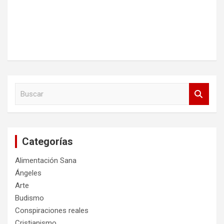
B
u
s
c
a
Categorías
r
Alimentación Sana
Ángeles
Arte
Budismo
Conspiraciones reales
Cristianismo