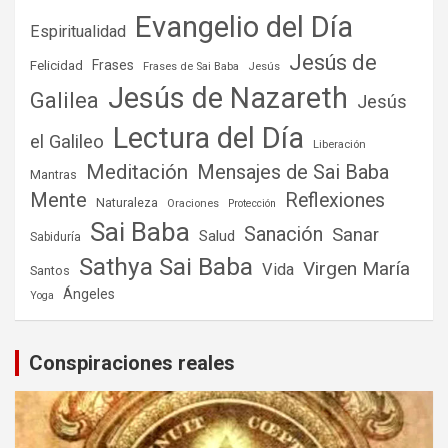
Evangelio del Día
Espiritualidad
Jesús de
Frases
Felicidad
Frases de Sai Baba
Jesús
Jesús de Nazareth
Galilea
Jesús
Lectura del Día
el Galileo
Liberación
Meditación
Mensajes de Sai Baba
Mantras
Mente
Reflexiones
Naturaleza
Oraciones
Protección
Sai Baba
Sanación
Sanar
Salud
Sabiduría
Sathya Sai Baba
Virgen María
Vida
Santos
Ángeles
Yoga
Conspiraciones reales