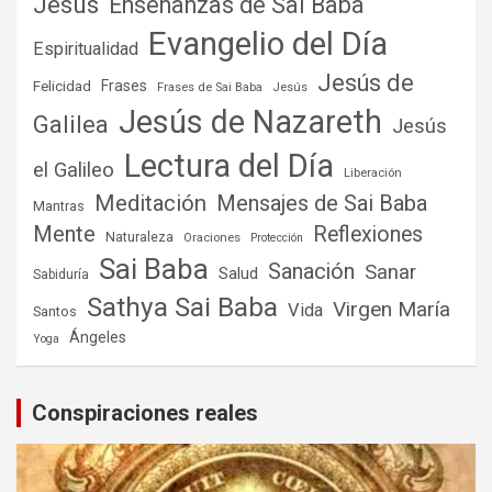
Jesús
Enseñanzas de Sai Baba
Evangelio del Día
Espiritualidad
Jesús de
Frases
Felicidad
Frases de Sai Baba
Jesús
Jesús de Nazareth
Galilea
Jesús
Lectura del Día
el Galileo
Liberación
Meditación
Mensajes de Sai Baba
Mantras
Mente
Reflexiones
Naturaleza
Oraciones
Protección
Sai Baba
Sanación
Sanar
Salud
Sabiduría
Sathya Sai Baba
Virgen María
Vida
Santos
Ángeles
Yoga
Conspiraciones reales