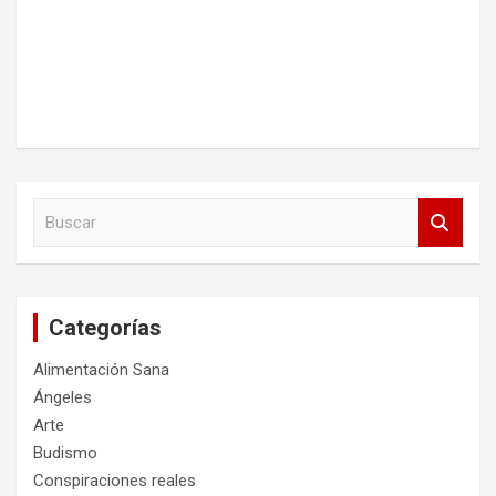
B
u
s
c
a
Categorías
r
Alimentación Sana
Ángeles
Arte
Budismo
Conspiraciones reales