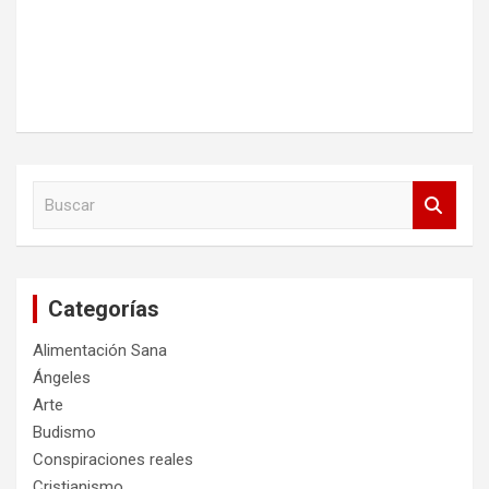
B
u
s
c
a
Categorías
r
Alimentación Sana
Ángeles
Arte
Budismo
Conspiraciones reales
Cristianismo