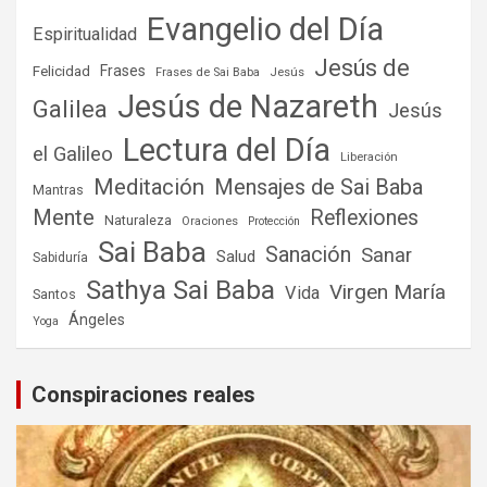
Evangelio del Día
Espiritualidad
Jesús de
Frases
Felicidad
Frases de Sai Baba
Jesús
Jesús de Nazareth
Galilea
Jesús
Lectura del Día
el Galileo
Liberación
Meditación
Mensajes de Sai Baba
Mantras
Mente
Reflexiones
Naturaleza
Oraciones
Protección
Sai Baba
Sanación
Sanar
Salud
Sabiduría
Sathya Sai Baba
Virgen María
Vida
Santos
Ángeles
Yoga
Conspiraciones reales