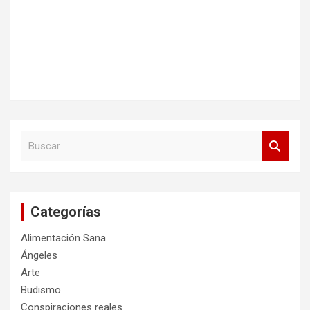
B
u
s
c
a
Categorías
r
Alimentación Sana
Ángeles
Arte
Budismo
Conspiraciones reales