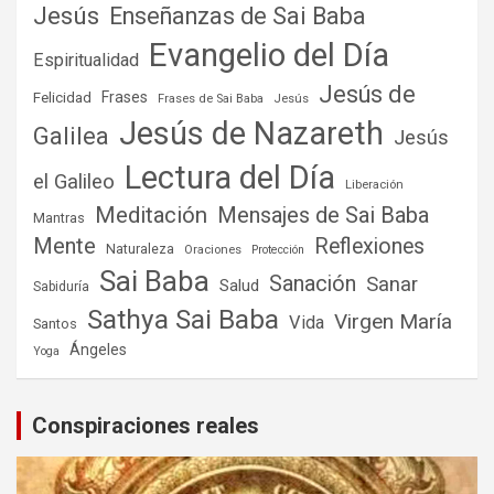
Jesús
Enseñanzas de Sai Baba
Evangelio del Día
Espiritualidad
Jesús de
Frases
Felicidad
Frases de Sai Baba
Jesús
Jesús de Nazareth
Galilea
Jesús
Lectura del Día
el Galileo
Liberación
Meditación
Mensajes de Sai Baba
Mantras
Mente
Reflexiones
Naturaleza
Oraciones
Protección
Sai Baba
Sanación
Sanar
Salud
Sabiduría
Sathya Sai Baba
Virgen María
Vida
Santos
Ángeles
Yoga
Conspiraciones reales