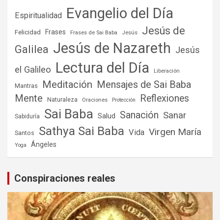
Evangelio del Día
Espiritualidad
Jesús de
Frases
Felicidad
Frases de Sai Baba
Jesús
Jesús de Nazareth
Galilea
Jesús
Lectura del Día
el Galileo
Liberación
Meditación
Mensajes de Sai Baba
Mantras
Mente
Reflexiones
Naturaleza
Oraciones
Protección
Sai Baba
Sanación
Sanar
Salud
Sabiduría
Sathya Sai Baba
Virgen María
Vida
Santos
Ángeles
Yoga
Conspiraciones reales