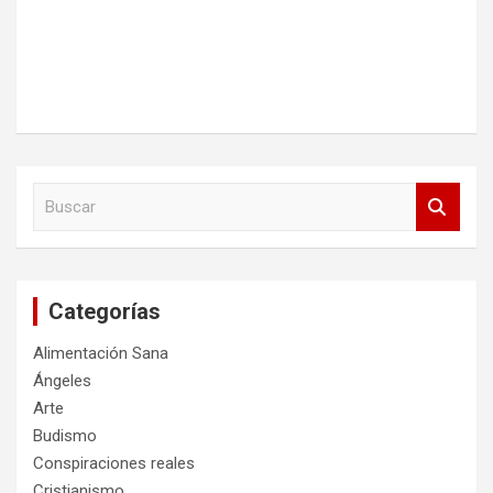
B
u
s
c
a
Categorías
r
Alimentación Sana
Ángeles
Arte
Budismo
Conspiraciones reales
Cristianismo