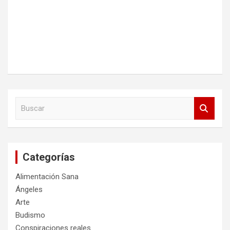
B
u
s
c
a
Categorías
r
Alimentación Sana
Ángeles
Arte
Budismo
Conspiraciones reales