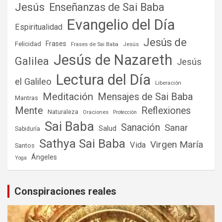
Jesús
Enseñanzas de Sai Baba
Evangelio del Día
Espiritualidad
Jesús de
Frases
Felicidad
Frases de Sai Baba
Jesús
Jesús de Nazareth
Galilea
Jesús
Lectura del Día
el Galileo
Liberación
Meditación
Mensajes de Sai Baba
Mantras
Mente
Reflexiones
Naturaleza
Oraciones
Protección
Sai Baba
Sanación
Sanar
Salud
Sabiduría
Sathya Sai Baba
Virgen María
Vida
Santos
Ángeles
Yoga
Conspiraciones reales