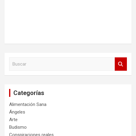
B
u
s
c
a
Categorías
r
Alimentación Sana
Ángeles
Arte
Budismo
Conspiraciones reales