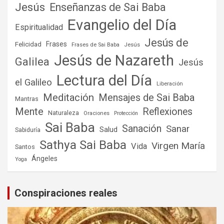
Jesús
Enseñanzas de Sai Baba
Evangelio del Día
Espiritualidad
Jesús de
Frases
Felicidad
Frases de Sai Baba
Jesús
Jesús de Nazareth
Galilea
Jesús
Lectura del Día
el Galileo
Liberación
Meditación
Mensajes de Sai Baba
Mantras
Mente
Reflexiones
Naturaleza
Oraciones
Protección
Sai Baba
Sanación
Sanar
Salud
Sabiduría
Sathya Sai Baba
Virgen María
Vida
Santos
Ángeles
Yoga
Conspiraciones reales