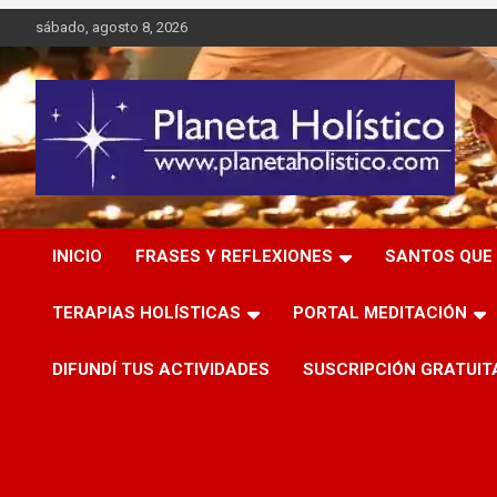
Saltar
sábado, agosto 8, 2026
al
contenido
Difusión de espiritualidad, terapias alternativas holísticas,
Planeta Holístico
cursos, talleres y seminarios
INICIO
FRASES Y REFLEXIONES
SANTOS QUE 
TERAPIAS HOLÍSTICAS
PORTAL MEDITACIÓN
DIFUNDÍ TUS ACTIVIDADES
SUSCRIPCIÓN GRATUIT