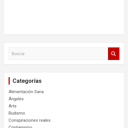
B
u
s
c
a
Categorías
r
Alimentación Sana
Ángeles
Arte
Budismo
Conspiraciones reales
Cristianismo