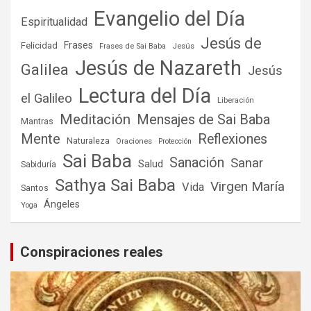
Evangelio del Día
Espiritualidad
Jesús de
Frases
Felicidad
Frases de Sai Baba
Jesús
Jesús de Nazareth
Galilea
Jesús
Lectura del Día
el Galileo
Liberación
Meditación
Mensajes de Sai Baba
Mantras
Mente
Reflexiones
Naturaleza
Oraciones
Protección
Sai Baba
Sanación
Sanar
Salud
Sabiduría
Sathya Sai Baba
Virgen María
Vida
Santos
Ángeles
Yoga
Conspiraciones reales